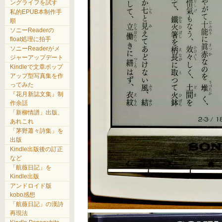
ングライフを試す
私的EPUB本制作手
順
ソニーReaderの
float処理に拍手
ソニーReaderがメ
ジャーアップデート
Kindleで文章ポップ
アップ型写真集を作
ってみた
『花月新誌文集』制
作余話
「新柳情譜」出版、
あれこれ
「茅野蕭々詩集」を
出版
Kindle出版後の訂正
など
「航薇日記」を
Kindle出版
アンドロイド版
kobo感想
「航薇日記」の漢詩
再現法