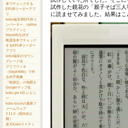
本でチェックする
試作した鏡花の「親子そば三人客」
EPUBリーダーアプ
に読ませてみました。結果はこ
リ
kobo端末用EPUBコ
ンバーター、calibre
プラグインと
kepubifyを試す
晩霞舎本でチェック
するEPUBリーダー
アプリ
kobo端末のダウン
グレード法
グリフウィキ
（GlyphWiki）で作
る外字画像
『南游志』の地図を
Googleマップ化
kobo glo HD レビュ
ー
kobo touchの最新フ
ァームウェア
3.11.0（国内未公
開）
楽天Koboライティ