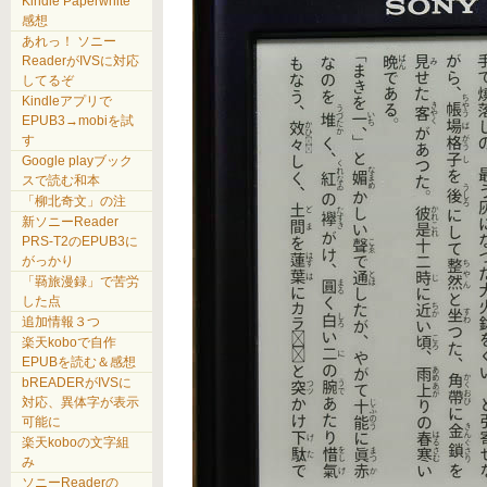
Kindle Paperwhite
感想
あれっ！ ソニー
ReaderがIVSに対応
してるぞ
Kindleアプリで
EPUB3→mobiを試
す
Google playブック
スで読む和本
「柳北奇文」の注
新ソニーReader
PRS-T2のEPUB3に
がっかり
「羇旅漫録」で苦労
した点
追加情報３つ
楽天koboで自作
EPUBを読む＆感想
bREADERがIVSに
対応、異体字が表示
可能に
楽天koboの文字組
み
ソニーReaderの