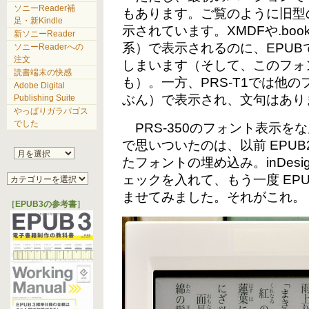
ソニーReader補
もあります。ご覧のように旧型の
足・新Kindle
示されています。XMDFや.bo
新ソニーReader
系）で表示されるのに、EPU
ソニーReaderへの
注文
しまいます（そして、このフォ
読書端末の快感
も）。一方、PRS-T1では他
Adobe Digital
ぶん）で表示され、文句はあり
Publishing Suite
やっぱりガラパゴス
でした
PRS-350のフォント表示を
で思いついたのは、以前 EPU
たフォントの埋め込み。inDes
ェックを入れて、もう一度 EP
ませてみました。それがこれ。
［EPUB3の参考書］