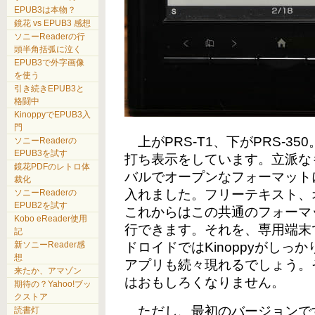
EPUB3は本物？
鏡花 vs EPUB3 感想
ソニーReaderの行
頭半角括弧に泣く
EPUB3で外字画像
を使う
引き続きEPUB3と
格闘中
KinoppyでEPUB3入
門
上がPRS-T1、下がPRS-3
ソニーReaderの
EPUB3を試す
打ち表示をしています。立派な
鏡花PDFのレトロ体
バルでオープンなフォーマット
裁化
入れました。フリーテキスト、
ソニーReaderの
EPUB2を試す
これからはこの共通のフォーマ
Kobo eReader使用
行できます。それを、専用端末では
記
ドロイドではKinoppyがし
新ソニーReader感
想
アプリも続々現れるでしょう。
来たか、アマゾン
はおもしろくなりません。
期待の？Yahoo!ブッ
クストア
ただし、最初のバージョンで
読書灯