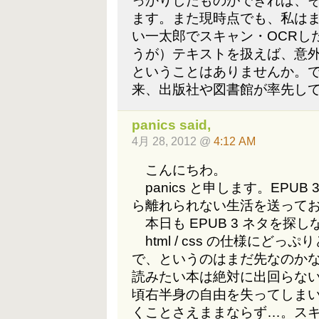
っかりしたものができれば、
ます。また現時点でも、私は
い一太郎でスキャン・OCRし
うが）テキストを扱えば、意外
ということはありませんか。
来、出版社や図書館が率先し
panics
said,
4月 28, 2012 @
4:12 AM
こんにちわ。
panics と申します。EPUB 
ら離れられない生活を送って
本日も EPUB 3 ネタを探
html / css の仕様にどっぷ
で、というのはまだ先なのか
読みたい本は絶対に出回らな
頃右半身の自由を失ってしま
くことさえままならず…。スキャナ