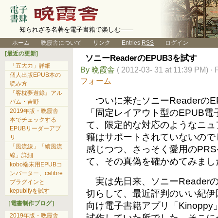
知られざる名著を電子書籍で楽しむ――
ホーム
晩霞舎について
リンク
Entries
RSS
ログイン
[最近の更新]
ソニーReaderのEPUB3を試す
「五大力」詳細
By 晩霞舎
( 2012-03- 31 at 11:39 PM) · 
個人出版EPUB本の
フォーム
読み方
『客枕夢遊錄』アル
ついに来たソニーReaderの
バム・吉野
「固定レイアウト型のEPUB
2019年版・晩霞舎
本でチェックする
て、限定的な対応のようなニュ
EPUBリーダーアプ
籍はサポートされていないので
リ
「風流線」「續風流
感じつつ、さっそく愛用のPRS-
線」詳細
て、その真偽を確かめてみまし
kobo端末用EPUBコ
ンバーター、calibre
実は先日来、ソニーReader
プラグインと
kepubifyを試す
切らして、最近評判のいい紀伊国
［電書制作ブログ］
向け電子書籍アプリ「Kinopp
2019年版・晩霞舎
試作していた所でした。そこに