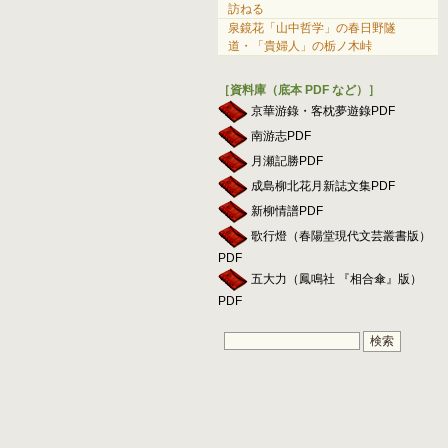
訪ねる
泉鏡花「山中哲学」の春日野隧
道・「貴婦人」の栃ノ木峠
［資料庫（底本 PDF など）］
京華游錄・客枕夢遊錄PDF
南游志PDF
月瀬記勝PDF
成島柳北花月新誌文集PDF
新柳情譜PDF
歌行燈（春陽堂現代文芸叢書版）
PDF
五大力（鳳鳴社 『相合傘』版）
PDF