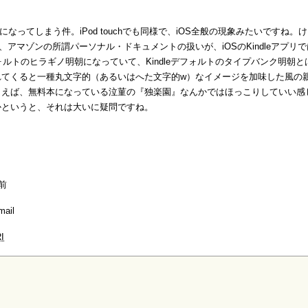
クになってしまう件。iPod touchでも同様で、iOS全般の現象みたいですね。け
、アマゾンの所謂パーソナル・ドキュメントの扱いが、iOSのKindleアプリ
ルトのヒラギノ明朝になっていて、Kindleデフォルトのタイプバンク明朝
れてくると一種丸文字的（あるいはへた文字的w）なイメージを加味した風の
とえば、無料本になっている泣菫の『独楽園』なんかではほっこりしていい感
かというと、それは大いに疑問ですね。
前
mail
I