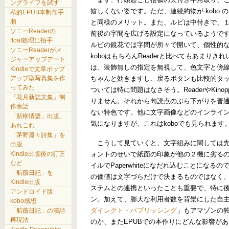
ングライフを試す
嬉しくない姿です。ただ、連続約物が kobo の
私的EPUB本制作手
順
と同様のメリット。また、ルビは中付きで、
ソニーReaderの
前後の字間を広げる設定になっているようですが
float処理に拍手
ルビの鏡花では字間が所々で開いて、個性的
ソニーReaderがメ
koboはもちろんReaderと比べてもあまり
ジャーアップデート
は、装飾無しの指定を無視して、色文字と傍
Kindleで文章ポップ
ちゃんと効きますし、戻るボタンも比較的タ
アップ型写真集を作
ってみた
ついては特に問題はなさそう。ReaderやKin
『花月新誌文集』制
りません。それから句読点のぶら下がりを普
作余話
ない特色です。他に文字画像などのインライ
「新柳情譜」出版、
気になりますが、これはkoboでも見られます
あれこれ
「茅野蕭々詩集」を
こうして見ていくと、文字組みに関しては先
出版
ォントのせいで紙面の印象が他の２機に劣る
Kindle出版後の訂正
など
イルでPaperwhiteになだれ込むことにな
「航薇日記」を
の価値は文字づらだけで決まるものではなく
Kindle出版
ステムとの連携といったことも重要で、特に
アンドロイド版
ン。加えて、膨大な利用者数を背景にした自
kobo感想
ダイレクト・パブリッシング
」もアマゾンの
「航薇日記」の漢詩
再現法
のか、またEPUBでの本作りにどんな影響が