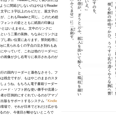
ように間延びしないのはやはりReader
１文字に３字以上のルビだと、親文字の
、これもReaderと同じ。このため総
なフォントの姿とともに紙面の印象は
きれいとはいえません。文中のリンクに
線という二重の装飾。ちなみにリンクは
ップし易い位置にあります。禁則処理に
oppyに見られるくの字点の泣き別れもあ
通にやっていて、これは他のリーダーに
ンの画像が少し右寄りに表示されるのが
。
行の国内リーダーと遜色なさそう。フ
のは残念ですが、もはやこのままのスタ
るのでしょうね。もちろん電子書籍リーダー
、ハード・ソフト的な使い勝手や流通シ
後者が圧倒的にすぐれているのがアマゾ
主出版をサポートするシステム「
Kindle
独壇場で、それが日本でどれだけ広がる
あるのか、今後目が離せないところで