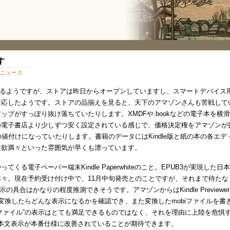
す
ニュース
なるようですが、ストアは昨日からオープンしていますし、スマートデバイス用の
対応したようです。ストアの品揃えを見ると、天下のアマゾンさんも苦戦して
ップがすっぽり抜け落ちていたりします。XMDFや.bookなどの電子本を横
の電子書店より少しずつ安く設定されている感じで、価格決定権をアマゾンが
以下の値付けになっていたりします。書籍のデータにはKindle版と紙の本の各
意欲満々といった雰囲気が早くも漂っています。
る電子ペーパー端末Kindle Paperwhiteのこと。EPUB3が実現した
々。現在予約受け付け中で、11月中旬発売とのことですが、それまで待た
示の具合はかなりの程度推測できそうです。アマゾンからはKindle Previe
ットに変換したらどんな表示になるかを確認でき、また変換したmobiファイルを
UB3変換mobiファイル”の表示はとても満足できるものではなく、それを理由に上陸
トされ、日本文表示が本番仕様に改善されていることが期待できます。