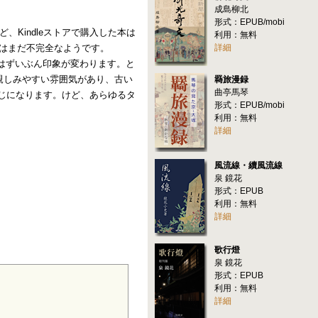
成島柳北
形式：EPUB/mobi
ど、Kindleストアで購入した本は
利用：無料
ではまだ不完全なようです。
詳細
とはずいぶん印象が変わります。と
親しみやすい雰囲気があり、古い
羇旅漫録
曲亭馬琴
じになります。けど、あらゆるタ
形式：EPUB/mobi
利用：無料
詳細
風流線・續風流線
泉 鏡花
形式：EPUB
利用：無料
詳細
歌行燈
泉 鏡花
形式：EPUB
利用：無料
詳細