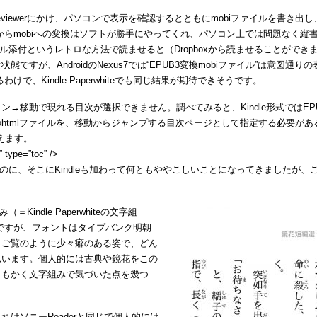
eviewerにかけ、パソコンで表示を確認するとともにmobiファイルを書き出し、それを
3からmobiへの変換はソフトが勝手にやってくれ、パソコン上では問題なく縦
ール添付というレトロな方法で読ませると（Dropboxから読ませることができま
すが、AndroidのNexus7では“EPUB3変換mobiファイル”は意図通
で、Kindle Paperwhiteでも同じ結果が期待できそうです。
で現れる目次が選択できません。調べてみると、Kindle形式ではEPUB2の 
htmlファイルを、移動からジャンプする目次ページとして指定する必要が
えます。
” type=”toc” />
に、そこにKindleも加わって何ともややこしいことになってきましたが、こ
indle Paperwhiteの文字組
ですが、フォントはタイプバンク明朝
、ご覧のように少々癖のある姿で、どん
思います。個人的には古典や鏡花をこの
ともかく文字組みで気づいた点を幾つ
はソニーReaderと同じで個人的には