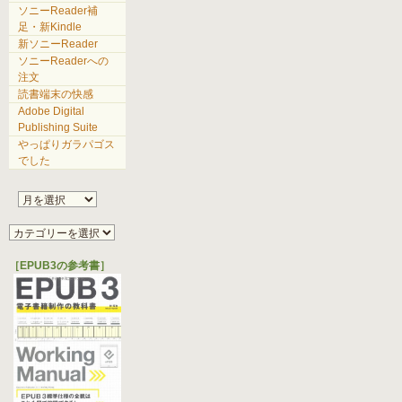
ソニーReader補
足・新Kindle
新ソニーReader
ソニーReaderへの
注文
読書端末の快感
Adobe Digital
Publishing Suite
やっぱりガラパゴス
でした
［EPUB3の参考書］