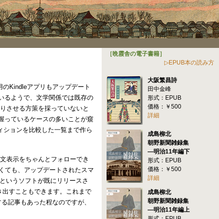
［晩霞舎の電子書籍］
▷EPUB本の読み方
大阪繁昌詩
Kindleアプリもアップデート
田中金峰
いるようで、文学関係では既存の
形式：EPUB
価格：￥500
滑りさせる方策を採っていないと
詳細
握っているケースの多いことが窺
エディションを比較した一覧まで作ら
成島柳北
朝野新聞雑録集
―明治11年編下
日本文表示をちゃんとフォローでき
形式：EPUB
価格：￥500
なくても、アップデートされたスマ
詳細
werというソフトが既にリリースさ
書き出すこともできます。これまで
成島柳北
朝野新聞雑録集
を危惧する記事もあった程なのですが、
―明治11年編上
形式：EPUB