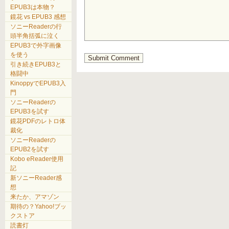
EPUB3は本物？
鏡花 vs EPUB3 感想
ソニーReaderの行
頭半角括弧に泣く
EPUB3で外字画像
を使う
引き続きEPUB3と
格闘中
KinoppyでEPUB3入
門
ソニーReaderの
EPUB3を試す
鏡花PDFのレトロ体
裁化
ソニーReaderの
EPUB2を試す
Kobo eReader使用
記
新ソニーReader感
想
来たか、アマゾン
期待の？Yahoo!ブッ
クストア
読書灯