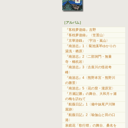
［アルバム］
『客枕夢遊錄』吉野
『客枕夢遊錄』〈笠置山〉
『京華游錄』〈宇治・嵐山〉
『南游志』1〈 菊池溪琴ゆかりの
湯浅・栖原〉
『南游志』2〈二部洞門・無量
寺・橋杭岩〉
『南游志』3〈古座川の怪岩奇
峰〉
『南游志』4〈熊野本宮・熊野川
の勝景〉
『南游志』5〈花の窟・瀧原宮〉
『月瀬記勝』の舞台、大和月ヶ瀬
の梅を訪ねて
『航薇日記』1〈備中妹尾戸川陣
屋跡〉
『航薇日記』2〈瑜伽山と田の口
港〉
泉鏡花「歌行燈」の舞台、桑名を