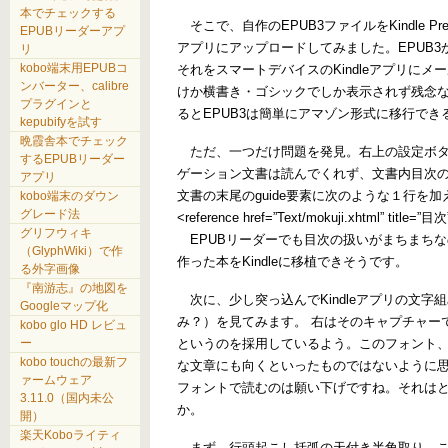
本でチェックする
そこで、自作のEPUB3ファイルをKindle Pr
EPUBリーダーアプ
アプリにアップロードしてみました。EPUB
リ
kobo端末用EPUBコ
それをスマートデバイスのKindleアプリにメ
ンバーター、calibre
けか横書き・ゴシックでしか表示されず残念な状態で
プラグインと
るとEPUB3は簡単にアマゾン形式に移行できるわけ
kepubifyを試す
晩霞舎本でチェック
ただ、一つだけ問題を発見。右上の設定ボタン→移動
するEPUBリーダー
ゲーション文書は読んでくれず、文書内目次の
アプリ
文書の末尾のguide要素に次のような１行を加
kobo端末のダウン
グレード法
<reference href=”Text/mokuji.xhtml” title=”目次
グリフウィキ
EPUBリーダーでも目次の扱いがまちまちなの
（GlyphWiki）で作
作った本をKindleに移植できそうです。
る外字画像
『南游志』の地図を
次に、少し突っ込んでKindleアプリの文字組み（＝K
Googleマップ化
み？）を見てみます。 右はそのキャプチャー
kobo glo HD レビュ
というのを採用しているよう。このフォント
ー
kobo touchの最新フ
な文章にも向くといったものではないように
ァームウェア
フォントで読むのは願い下げですね。それは
3.11.0（国内未公
か。
開）
楽天Koboライティ
まず、行頭起こし括弧の天付き半角取り、これ