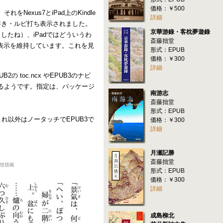
価格：￥500
Nexus7とiPad上のKindle
詳細
書き・ルビ打ち表示されました。
京華游錄・客枕夢遊錄
したね）、iPadではどういうわ
斎藤拙堂
りの表示を維持しています。これを見
形式：EPUB
価格：￥300
詳細
toc.ncx やEPUB3のナビ
あるようです。指定は、パッケージ
南游志
斎藤拙堂
形式：EPUB
れ以外はノータッチでEPUB3で
価格：￥300
詳細
月瀬記勝
斎藤拙堂
形式：EPUB
価格：￥300
詳細
成島柳北