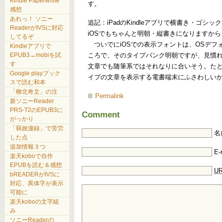
Kindle Paperwhite
す。
感想
あれっ！ ソニー
追記：iPadのKindleアプリで横書き・ゴシッ
ReaderがIVSに対応
iOSでもちゃんと明朝・縦書きになりますから
してるぞ
ついでにiOSでの表示フォントは、OSデフォ
Kindleアプリで
ころで、そのタイプバンク明朝ですが、見慣
EPUB3→mobiを試
す
文章でも随筆系ではそれなりに合いそう。た
Google playブック
イプの文章を表示する電書端末にふさわしい
スで読む和本
「柳北奇文」の注
Permalink
新ソニーReader
PRS-T2のEPUB3に
Comment
がっかり
「羇旅漫録」で苦労
名
した点
追加情報３つ
E-
楽天koboで自作
EPUBを読む＆感想
UR
bREADERがIVSに
対応、異体字が表示
可能に
楽天koboの文字組
み
ソニーReaderの