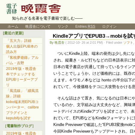
知られざる名著を電子書籍で楽しむ――
ホーム
晩霞舎について
リンク
Entries
RSS
ログイン
[最近の更新]
KindleアプリでEPUB3→mobiを試
「五大力」詳細
By 晩霞舎
( 2012-10- 26 at 2:01 PM) · Filed under
ソフト
,
個人出版EPUB本の
読み方
ついにKindle上陸。端末の発売は少し先に
『客枕夢遊錄』アル
され、縦書き・ルビ打ちなどの日本語表示に
バム・吉野
日本の電子書店が共通して持っているラインア
2019年版・晩霞舎
いうことでしょうか。けど価格的には、既存
本でチェックする
EPUBリーダーアプ
えます。キワモノ本などは honto の半分
リ
れていて、今後価格をテコに大攻勢をかける
「風流線」「續風流
線」詳細
そんな話はさて置き、気になるのは日本にやってく
kobo端末用EPUBコ
ているのか、文字組みは大丈夫かなど、興味津
ンバーター、calibre
ートデバイスのKindleアプリを試すことで、表
プラグインと
れていて、EPUBなどをKindleフォーマ
kepubifyを試す
Kindle Previewerで確認した“EP
［電書制作ブログ］
今回Kindle Previewerもアップデー
2019年版・晩霞舎