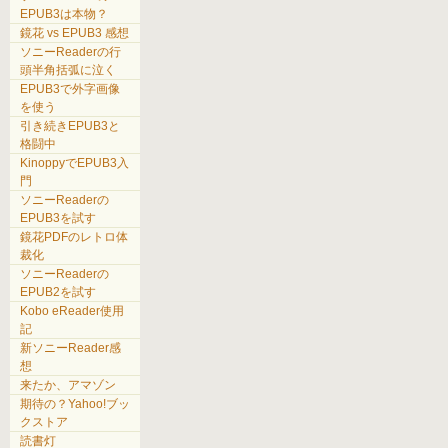
EPUB3は本物？
鏡花 vs EPUB3 感想
ソニーReaderの行
頭半角括弧に泣く
EPUB3で外字画像
を使う
引き続きEPUB3と
格闘中
KinoppyでEPUB3入
門
ソニーReaderの
EPUB3を試す
鏡花PDFのレトロ体
裁化
ソニーReaderの
EPUB2を試す
Kobo eReader使用
記
新ソニーReader感
想
来たか、アマゾン
期待の？Yahoo!ブッ
クストア
読書灯