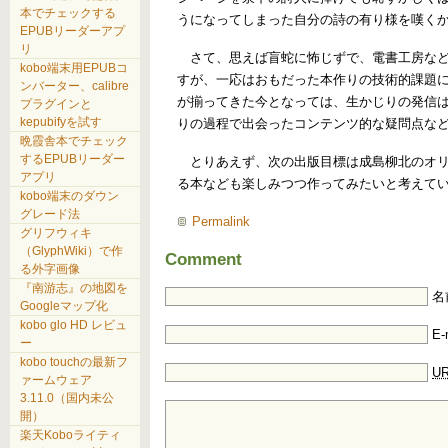
本でチェックする
うになってしまった自分の詩の有り様を嘆く
EPUBリーダーアプ
リ
さて、思えば盲蛇に怖じずで、電書工房など
kobo端末用EPUBコ
すが、一応はおもだった本作りの技術的課題
ンバーター、calibre
が揃ってきた今となっては、生かじりの発信
プラグインと
kepubifyを試す
りの過程で出会ったコンテンツ的な疑問点な
晩霞舎本でチェック
するEPUBリーダー
とりあえず、次の出版目標は成島柳北のオリ
アプリ
る本なども楽しみつつ作ってみたいと考えて
kobo端末のダウン
グレード法
Permalink
グリフウィキ
（GlyphWiki）で作
Comment
る外字画像
『南游志』の地図を
名
Googleマップ化
kobo glo HD レビュ
E-
ー
kobo touchの最新フ
UR
ァームウェア
3.11.0（国内未公
開）
楽天Koboライティ