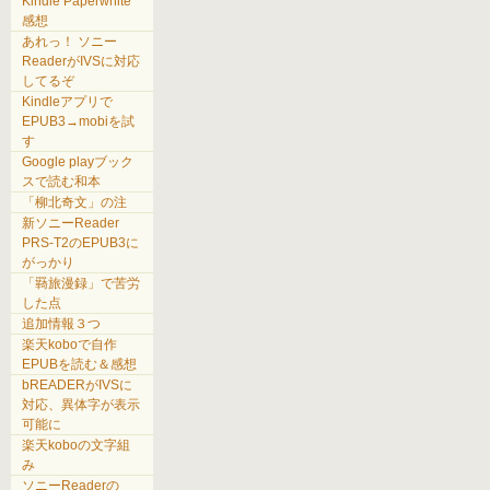
Kindle Paperwhite
感想
あれっ！ ソニー
ReaderがIVSに対応
してるぞ
Kindleアプリで
EPUB3→mobiを試
す
Google playブック
スで読む和本
「柳北奇文」の注
新ソニーReader
PRS-T2のEPUB3に
がっかり
「羇旅漫録」で苦労
した点
追加情報３つ
楽天koboで自作
EPUBを読む＆感想
bREADERがIVSに
対応、異体字が表示
可能に
楽天koboの文字組
み
ソニーReaderの