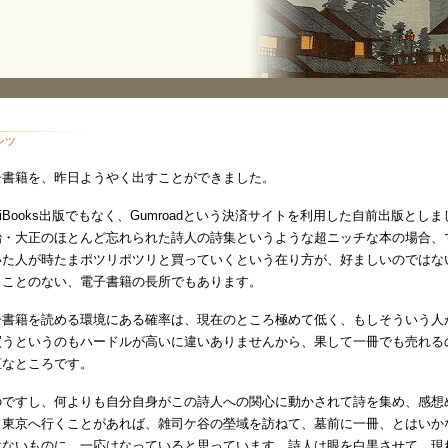
ンツ
書籍を、昨日ようやく出すことができました。
iBooks出版でもなく、Gumroadという決済サイトを利用した自前出版と
治・大正のほとんど忘れられた詩人の詩集というような超ニッチな本の場合、
いた人が時たまポツリポツリと買っていくという在り方が、好ましいのではな
うことのない、電子書籍の長所でもあります。
書籍を読める環境にある確率は、現在のところ極めて低く、もしそういう人
買うというのもハードルが高いに違いありませんから、果して一冊でも売れる
直なところです。
ですし、何よりも自分自身がこの詩人への関心に動かされて詩を集め、感想
東京へ行くことがあれば、雑司ケ谷の塋域を訪ねて、墓前に一冊、とはいかない
はないものに、一応はなっていると思っています。詩人は眼を白黒させて、現