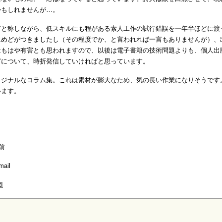
かもしれませんが…。
と称しながら、低スキルにも程がある素人工作の試行錯誤を一年半ほどに渡
にめどがつきましたし（その程度でか、と言われれば一言もありませんが）、
はもはや有害とも思われますので、以後は電子書籍の技術問題よりも、個人出
どについて、時折発信していければと思っています。
ジナルなコラム集。これは素材が膨大なため、気の長い作業になりそうです
います。
前
mail
I