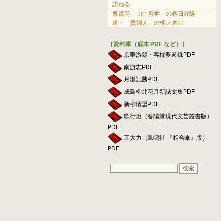
訪ねる
泉鏡花「山中哲学」の春日野隧
道・「貴婦人」の栃ノ木峠
［資料庫（底本 PDF など）］
京華游錄・客枕夢遊錄PDF
南游志PDF
月瀬記勝PDF
成島柳北花月新誌文集PDF
新柳情譜PDF
歌行燈（春陽堂現代文芸叢書版）
PDF
五大力（鳳鳴社 『相合傘』版）
PDF