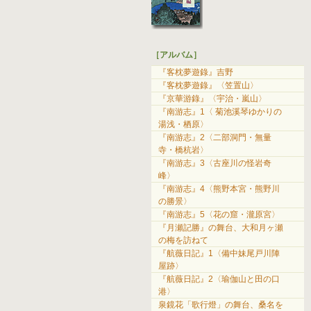
［アルバム］
『客枕夢遊錄』吉野
『客枕夢遊錄』〈笠置山〉
『京華游錄』〈宇治・嵐山〉
『南游志』1〈 菊池溪琴ゆかりの
湯浅・栖原〉
『南游志』2〈二部洞門・無量
寺・橋杭岩〉
『南游志』3〈古座川の怪岩奇
峰〉
『南游志』4〈熊野本宮・熊野川
の勝景〉
『南游志』5〈花の窟・瀧原宮〉
『月瀬記勝』の舞台、大和月ヶ瀬
の梅を訪ねて
『航薇日記』1〈備中妹尾戸川陣
屋跡〉
『航薇日記』2〈瑜伽山と田の口
港〉
泉鏡花「歌行燈」の舞台、桑名を