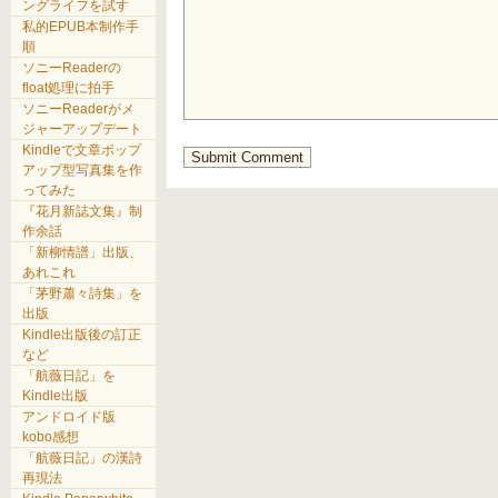
ングライフを試す
私的EPUB本制作手
順
ソニーReaderの
float処理に拍手
ソニーReaderがメ
ジャーアップデート
Kindleで文章ポップ
アップ型写真集を作
ってみた
『花月新誌文集』制
作余話
「新柳情譜」出版、
あれこれ
「茅野蕭々詩集」を
出版
Kindle出版後の訂正
など
「航薇日記」を
Kindle出版
アンドロイド版
kobo感想
「航薇日記」の漢詩
再現法