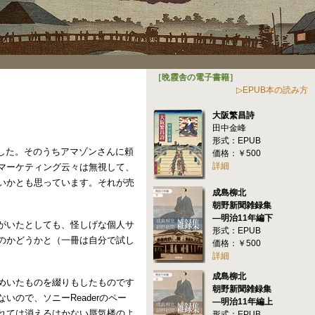
［晩霞舎の電子書籍］
▷EPUB本の読み方
大阪繁昌詩
田中金峰
形式：EPUB
しました。そのうちアマゾンさんに頼
価格：￥500
詳細
マーケティング云々は無視して、
いかとも思っています。それが売
成島柳北
朝野新聞雑録集
―明治11年編下
がいたとしても、怪しげな個人サ
形式：EPUB
のかどうかと（一冊は自分で試し
価格：￥500
詳細
成島柳北
めいたものを綴りもしたものです
朝野新聞雑録集
ので、ソニーReaderのペー
―明治11年編上
れては消えるはかない蜃気楼のよ
形式：EPUB