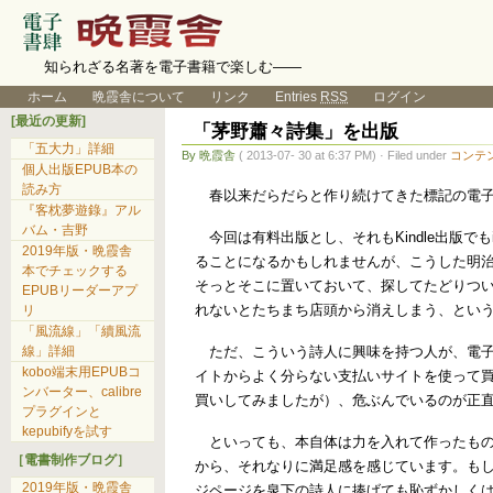
知られざる名著を電子書籍で楽しむ――
ホーム
晩霞舎について
リンク
Entries
RSS
ログイン
[最近の更新]
「茅野蕭々詩集」を出版
「五大力」詳細
By 晩霞舎
( 2013-07- 30 at 6:37 PM) · Filed under
コンテ
個人出版EPUB本の
読み方
春以来だらだらと作り続けてきた標記の電子
『客枕夢遊錄』アル
バム・吉野
今回は有料出版とし、それもKindle出版でも
2019年版・晩霞舎
ることになるかもしれませんが、こうした明
本でチェックする
そっとそこに置いておいて、探してたどりつ
EPUBリーダーアプ
れないとたちまち店頭から消えしまう、とい
リ
「風流線」「續風流
ただ、こういう詩人に興味を持つ人が、電子
線」詳細
kobo端末用EPUBコ
イトからよく分らない支払いサイトを使って
ンバーター、calibre
買いしてみましたが）、危ぶんでいるのが正
プラグインと
kepubifyを試す
といっても、本自体は力を入れて作ったもの
［電書制作ブログ］
から、それなりに満足感を感じています。もし
2019年版・晩霞舎
ジページを泉下の詩人に捧げても恥ずかしく