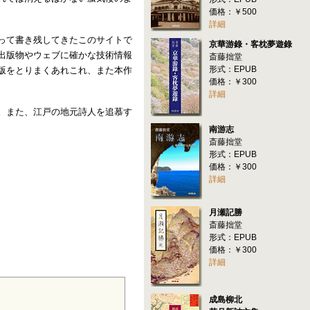
価格：￥500
詳細
って書き残してきたこのサイトで
京華游錄・客枕夢遊錄
出版物やウェブに確かな技術情報
斎藤拙堂
形式：EPUB
版をとりまくあれこれ、また本作
価格：￥300
詳細
。また、江戸の地元詩人を追慕す
南游志
斎藤拙堂
形式：EPUB
価格：￥300
詳細
月瀬記勝
斎藤拙堂
形式：EPUB
価格：￥300
詳細
成島柳北