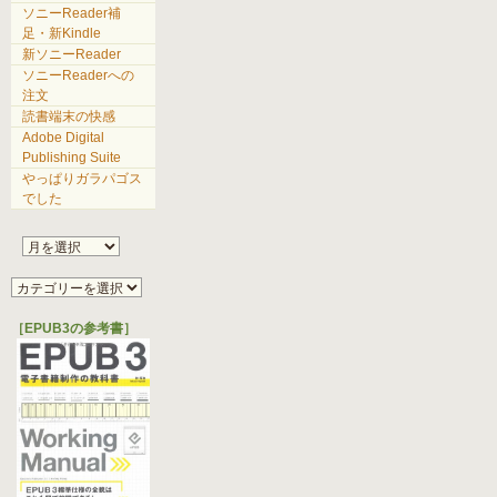
ソニーReader補
足・新Kindle
新ソニーReader
ソニーReaderへの
注文
読書端末の快感
Adobe Digital
Publishing Suite
やっぱりガラパゴス
でした
［EPUB3の参考書］