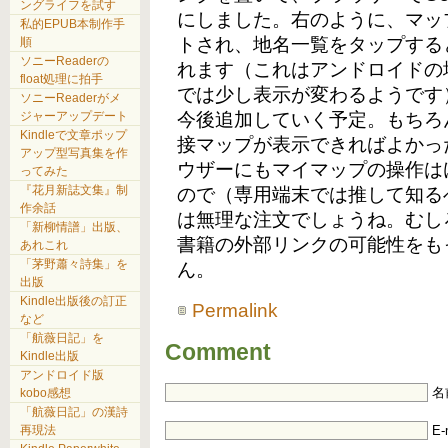
ングライフを試す
にしました。右のように、マッ
私的EPUB本制作手
トされ、地名一覧をタップする
順
ソニーReaderの
れます（これはアンドロイドの場合、
float処理に拍手
では少し表示が変わるようです
ソニーReaderがメ
今後追加していく予定。もちろ
ジャーアップデート
Kindleで文章ポップ
接マップが表示できればよかっ
アップ型写真集を作
ウザーにもマイマップの操作は
ってみた
『花月新誌文集』制
ので（専用端末では推して知る
作余話
は無理な注文でしょうね。むし
「新柳情譜」出版、
書籍の外部リンクの可能性をも
あれこれ
「茅野蕭々詩集」を
ん。
出版
Kindle出版後の訂正
Permalink
など
「航薇日記」を
Comment
Kindle出版
アンドロイド版
名
kobo感想
「航薇日記」の漢詩
E-
再現法