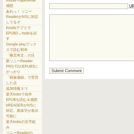
Kindle Paperwhite
感想
UR
あれっ！ ソニー
ReaderがIVSに対応
してるぞ
Kindleアプリで
EPUB3→mobiを試
す
Google playブック
スで読む和本
「柳北奇文」の注
新ソニーReader
PRS-T2のEPUB3に
がっかり
「羇旅漫録」で苦労
した点
追加情報３つ
楽天koboで自作
EPUBを読む＆感想
bREADERがIVSに
対応、異体字が表示
可能に
楽天koboの文字組
み
ソニーReaderの