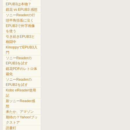
EPUB3は本物？
鏡花 vs EPUB3 感想
ソニーReaderの行
頭半角括弧に泣く
EPUB3で外字画像
を使う
引き続きEPUB3と
格闘中
KinoppyでEPUB3入
門
ソニーReaderの
EPUB3を試す
鏡花PDFのレトロ体
裁化
ソニーReaderの
EPUB2を試す
Kobo eReader使用
記
新ソニーReader感
想
来たか、アマゾン
期待の？Yahoo!ブッ
クストア
読書灯