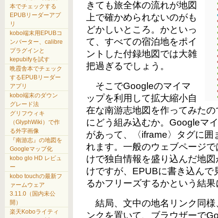
きても旅全体の流れが地図
本でチェックする
EPUBリーダーアプ
上で確かめられないのがも
リ
どかしいところ。かといっ
kobo端末用EPUBコ
て、すべての宿泊地をポイ
ンバーター、calibre
プラグインと
ントした付録地図では大雑
kepubifyを試す
把過ぎるでしょう。
晩霞舎本でチェック
するEPUBリーダー
そこでGoogleのマイマ
アプリ
kobo端末のダウン
ップを利用して拡大縮小自
グレード法
在な南游志地図を作ってみたの
グリフウィキ
にどう組み込むか。Google
（GlyphWiki）で作
る外字画像
があって、〈iframe〉タグ
『南游志』の地図を
れます。一般のウェブページで
Googleマップ化
けで独自情報を盛り込んだ地図
kobo glo HD レビュ
ー
けですが、EPUBに書き込ん
kobo touchの最新フ
るかフリーズするかという結果
ァームウェア
3.11.0（国内未公
結局、文中の地名リンク同様
開）
楽天Koboライティ
ンクを置いて、ブラウザーでGo