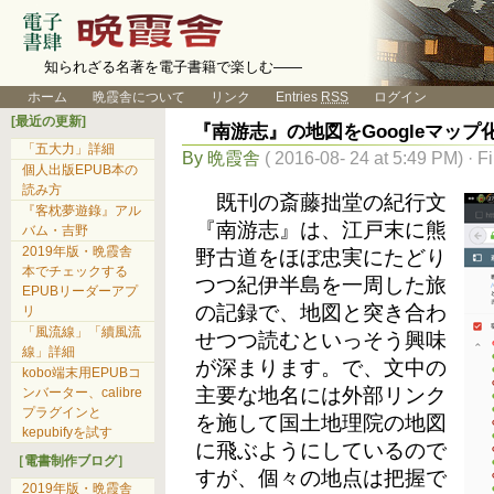
知られざる名著を電子書籍で楽しむ――
ホーム
晩霞舎について
リンク
Entries
RSS
ログイン
[最近の更新]
『南游志』の地図をGoogleマップ
「五大力」詳細
By 晩霞舎
( 2016-08- 24 at 5:49 PM) · F
個人出版EPUB本の
読み方
既刊の斎藤拙堂の紀行文
『客枕夢遊錄』アル
『南游志』は、江戸末に熊
バム・吉野
2019年版・晩霞舎
野古道をほぼ忠実にたどり
本でチェックする
つつ紀伊半島を一周した旅
EPUBリーダーアプ
の記録で、地図と突き合わ
リ
「風流線」「續風流
せつつ読むといっそう興味
線」詳細
が深まります。で、文中の
kobo端末用EPUBコ
主要な地名には外部リンク
ンバーター、calibre
プラグインと
を施して国土地理院の地図
kepubifyを試す
に飛ぶようにしているので
［電書制作ブログ］
すが、個々の地点は把握で
2019年版・晩霞舎