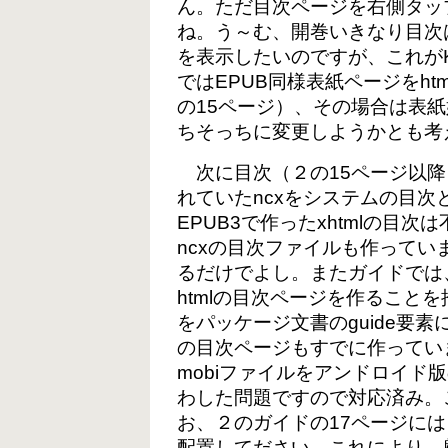
ん。ただ目次ページを右側タッ
ね。う～む、開巻いきなり目次
を表示したいのですが、これがKin
ではEPUB同様表紙ページをh
の15ページ）、その場合は表
ちそっちに変更しようかとも考
次に目次（２の15ページ以降）。
れていたncxをシステムの目
EPUB3で作ったxhtmlの目
ncxの目次ファイルも作っていまし
るだけでよし。またガイドでは
htmlの目次ページを作ること
をパッケージ文書のguide要素
の目次ページもすでに作っていま
mobiファイルをアンドロイド版
わした問題ですので対応済み。
お、２のガイドの17ページには
配置してださい。これにより、