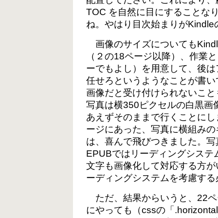
TOC を自然に目にすることな
ね。やはり目次始まりがKind
画像のサイズについてもKind
（２の18ページ以降）、作業
ーでもよし）を用意して、後は
任せろというようなことが書い
画像だと受け付けられないこと
写真は横350ピクセルの白黒
あえずそのままで行くことにし
ージにあった、写真に横組みの
は、喜んで飛びつきました。写
EPUBではリーディングシス
文字も画像化して対応する方が
ーディングシステムを考慮する
ただ、結果からいうと、22ペー
にやっても（cssの「.horizont