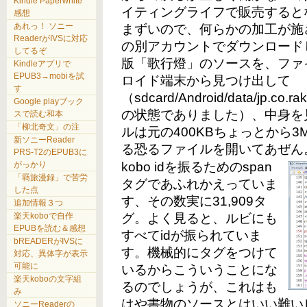
Kindle Paperwhite
イティングライフで販売すると
感想
あれっ！ ソニー
まずいので、何らかの加工が施
ReaderがIVSに対応
の別アカウントでダウンロード
してるぞ
版「歌行燈」のソースを、ファ
Kindleアプリで
EPUB3→mobiを試
ロイド端末から見つけ出して
す
（sdcard/Android/data/jp.co.r
Google playブック
の状態でありました）、中身を見
スで読む和本
「柳北奇文」の注
ルは元の400KBちょっとから
新ソニーReader
る恐るファイルを開いてあぜん
PRS-T2のEPUB3に
がっかり
kobo idを振るためのspan
「羇旅漫録」で苦労
タグであふれかえっていま
した点
す、その数実に31,909タ
追加情報３つ
楽天koboで自作
グ。よく見ると、ルビにも
EPUBを読む＆感想
すべてidが振られていま
bREADERがIVSに
す。機械的にタグをつけて
対応、異体字が表示
可能に
いるからこういうことにな
楽天koboの文字組
るのでしょうが、これはも
み
はや書物のソースとはいい難い
ソニーReaderの