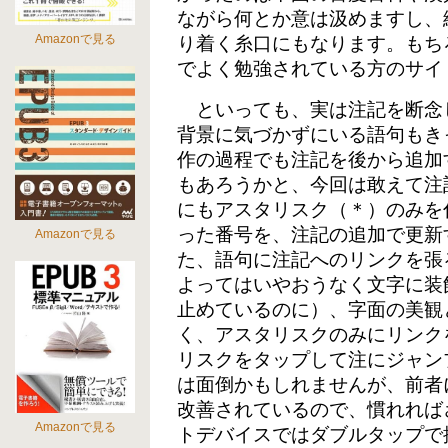
ながら何とか意は汲めますし、
Amazonで見る
り着く糸口にもなります。もち
でよく勉強されている方のサイ
といっても、実は注記を断念
背景に気づかずにいる語句もき
作の過程でも注記を後から追加
もあろうかと、今回は敢えて注
にもアスタリスク（＊）のみを
った番号を、注記の追加で更新
Amazonで見る
た、語句に注記へのリンクを張
よってはいやおうなく文字に装
止めているのに）、字面の美観
く、アスタリスクのみにリンク
リスクをタップして注にジャン
は面倒かもしれませんが、前者
改善されているので、慣れれば
Amazonで見る
トデバイスではダブルタップで