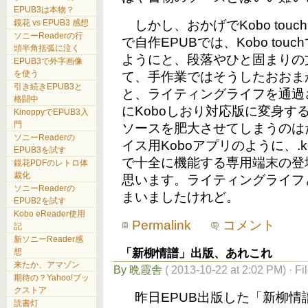
EPUB3は本物？
鏡花 vs EPUB3 感想
しかし、おかげでKobo tou
ソニーReaderの行
で自作EPUBでは、Kobo to
頭半角括弧に泣く
ようにと、段落やひと固まりの文章
EPUB3で外字画像
を使う
て、手作業ではそうしたおおま
引き続きEPUB3と
と、ライティングライフを通過
格闘中
にKoboしおり対応版に変身す
KinoppyでEPUB3入
門
ソースを肥大させてしまうのは
ソニーReaderの
イス用Koboアプリのように、.ke
EPUB3を試す
で十全に機能する専用端末の登場
鏡花PDFのレトロ体
裁化
思います。ライティングライフ
ソニーReaderの
まいましたけれど。
EPUB2を試す
Kobo eReader使用
Permalink
コメント
記
新ソニーReader感
「新柳情譜」出版、あれこれ
想
来たか、アマゾン
By 晩霞舎
( 2013-10-22 at 2:02 PM) · F
期待の？Yahoo!ブッ
クストア
昨日EPUB出版した「新柳情
読書灯