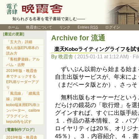
知られざる名著を電子書籍で楽しむ――
ホーム
晩霞舎について
リンク
Entries
RSS
ログイン
[最近の更新]
Archive for 流通
「五大力」詳細
個人出版EPUB本の
楽天Koboライティングライフを試
読み方
By 晩霞舎
( 2015-01-11 at 1:12 AM) · Fi
『客枕夢遊錄』アル
バム・吉野
ずいぶん以前から始まる始まる
2019年版・晩霞舎
自主出版サービスが、年末によ
本でチェックする
EPUBリーダーアプ
（まだベータ版とか）、さっそ
リ
「風流線」「續風流
無料出版もオーケーだという
線」詳細
だらけの鏡花の「歌行燈」を選
kobo端末用EPUBコ
ンバーター、calibre
グインすれば、すぐに出版手続
プラグインと
１．作品の基本情報、２．パブ
kepubifyを試す
ロイヤリティは20％、オリジナ
［電書制作ブログ］
45％）、３．内容紹介、４．
2019年版・晩霞舎