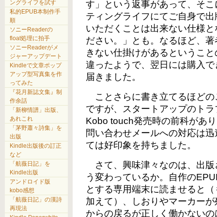
ングライフを試す
す」という返事があって、そこに
私的EPUB本制作手
ティングライフにてご自身で出
順
いただくことは出来ない仕様と
ソニーReaderの
float処理に拍手
ださい。」とも。なるほど、著
ソニーReaderがメ
きない仕掛けがあるということ
ジャーアップデート
違ったようで、翌日には購入で
Kindleで文章ポップ
アップ型写真集を作
届きました。
ってみた
『花月新誌文集』制
ことさらに書き立てるほどの
作余話
ですが、スタートアップのトラ
「新柳情譜」出版、
あれこれ
Kobo touch発売時の前科
「茅野蕭々詩集」を
問い合わせメールへの対応は迅
出版
ては好印象を持ちました。
Kindle出版後の訂正
など
さて、興味津々なのは、出版さ
「航薇日記」を
Kindle出版
う変わっているか。自作のEPUB3
アンドロイド版
とする専用端末に読ませると（も
kobo感想
「航薇日記」の漢詩
加えて）、しおりやマーカーが
再現法
からの戻るが正しく働かないの