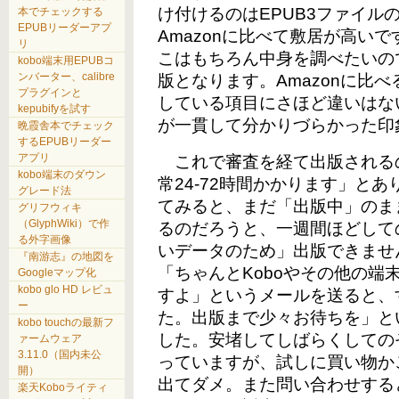
け付けるのはEPUB3ファイル
本でチェックする
EPUBリーダーアプ
Amazonに比べて敷居が高いで
リ
こはもちろん中身を調べたいの
kobo端末用EPUBコ
ンバーター、calibre
版となります。Amazonに比
プラグインと
している項目にさほど違いはな
kepubifyを試す
が一貫して分かりづらかった印
晩霞舎本でチェック
するEPUBリーダー
アプリ
これで審査を経て出版される
kobo端末のダウン
常24-72時間かかります」と
グレード法
てみると、まだ「出版中」のま
グリフウィキ
（GlyphWiki）で作
るのだろうと、一週間ほどして
る外字画像
いデータのため」出版できませ
『南游志』の地図を
「ちゃんとKoboやその他の端
Googleマップ化
kobo glo HD レビュ
すよ」というメールを送ると、
ー
た。出版まで少々お待ちを」と
kobo touchの最新フ
した。安堵してしばらくしての
ァームウェア
3.11.0（国内未公
っていますが、試しに買い物か
開）
出てダメ。また問い合わせする
楽天Koboライティ