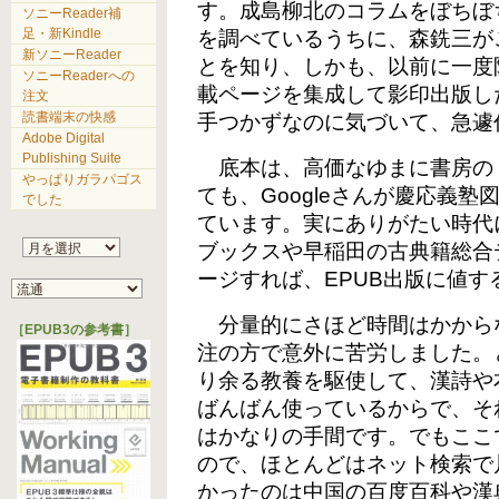
す。成島柳北のコラムをぼちぼ
ソニーReader補
足・新Kindle
を調べているうちに、森銑三が
新ソニーReader
とを知り、しかも、以前に一度
ソニーReaderへの
載ページを集成して影印出版し
注文
読書端末の快感
手つかずなのに気づいて、急遽
Adobe Digital
Publishing Suite
底本は、高価なゆまに書房の
やっぱりガラパゴス
ても、Googleさんが慶応義
でした
ています。実にありがたい時代に
ブックスや早稲田の古典籍総合
ージすれば、EPUB出版に値
分量的にさほど時間はかから
［EPUB3の参考書］
注の方で意外に苦労しました。
り余る教養を駆使して、漢詩や
ばんばん使っているからで、そ
はかなりの手間です。でもここ
ので、ほとんどはネット検索で
かったのは中国の百度百科や漢