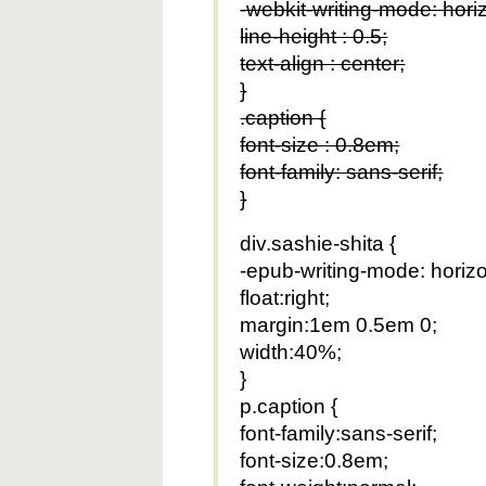
-webkit-writing-mode: horiz
line-height : 0.5;
text-align : center;
}
.caption {
font-size : 0.8em;
font-family: sans-serif;
}
div.sashie-shita {
-epub-writing-mode: horizo
float:right;
margin:1em 0.5em 0;
width:40%;
}
p.caption {
font-family:sans-serif;
font-size:0.8em;