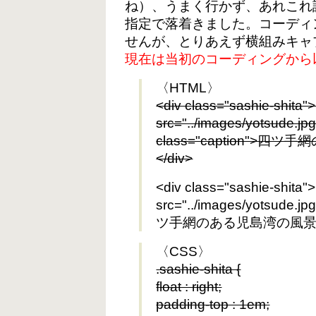
ね）、うまく行かず、あれこれ
指定で落着きました。コーディ
せんが、とりあえず横組みキャ
現在は当初のコーディングから
〈HTML〉
<div class="sashie-shita"
src="../images/yotsude.jp
class="caption">四
</div>
<div class="sashie-shita"
src="../images/yotsude.jp
ツ手網のある児島湾の風景</p
〈CSS〉
.sashie-shita {
float : right;
padding-top : 1em;