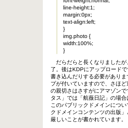
font-weight:normal;
line-height:1;
margin:0px;
text-align:left;
}
img.photo {
width:100%;
}
だらだらと長くなりましたが
了。後はKDPにアップロード
書き込んだりする必要がありま
プが付いていますので、さほど
の親切さはさすがにアマゾンで
タス」では「航薇日記」の場合
このパブリックドメインについ
クドメインコンテンツの出版」
厳しいことが書かれています。